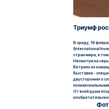
Триумф рос
В среду, 19 февр
(International Inv
стран мира, в то
Несмотря на серь
Ветрилэ из коман
Выставки - специ
двустороннего с
полиаксиальными
От всей души поз
изобретательско
Фот