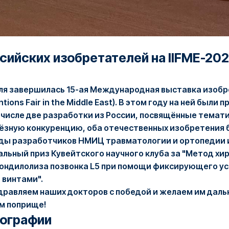
сийских изобретателей на IIFME-20
аля завершилась 15-ая Международная выставка изоб
entions Fair in the Middle East). В этом году на ней бы
м числе две разработки из России, посвящённые темат
ёзную конкуренцию, оба отечественных изобретения б
ды разработчиков НМИЦ травматологии и ортопедии им
альный приз Кувейтского научного клуба за "Метод х
пондилолиза позвонка L5 при помощи фиксирующего у
 винтами".
дравляем наших докторов с победой и желаем им дальн
м поприще!
ографии