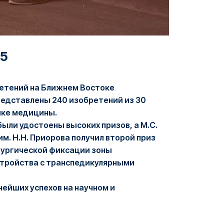
25
ретений на Ближнем Востоке
ли представлены 240 изобретений из 30
ике медицины.
ыли удостоены высоких призов, а М.С.
. Н.Н. Приорова получил второй приз
ирургической фиксации зоны
стройства с транспедикулярными
ейших успехов на научном и